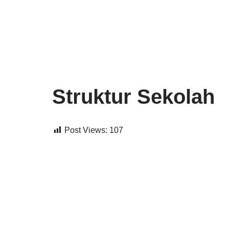
Lompat
ke
konten
Struktur Sekolah
Post Views:
107