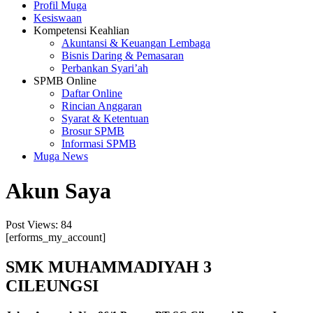
Profil Muga
Kesiswaan
Kompetensi Keahlian
Akuntansi & Keuangan Lembaga
Bisnis Daring & Pemasaran
Perbankan Syari’ah
SPMB Online
Daftar Online
Rincian Anggaran
Syarat & Ketentuan
Brosur SPMB
Informasi SPMB
Muga News
Akun Saya
Post Views:
84
[erforms_my_account]
SMK MUHAMMADIYAH 3
CILEUNGSI