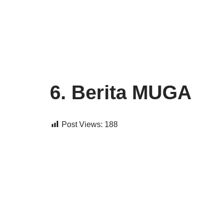
Lompat
ke
konten
6. Berita MUGA
Post Views:
188