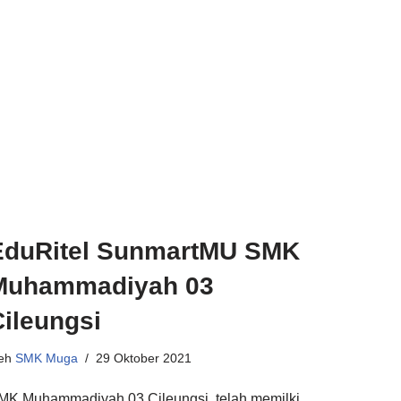
EduRitel SunmartMU SMK
Muhammadiyah 03
Cileungsi
leh
SMK Muga
29 Oktober 2021
MK Muhammadiyah 03 Cileungsi telah memilki