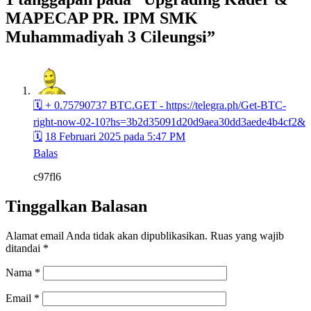
MAPECAP PR. IPM SMK
Muhammadiyah 3 Cileungsi”
🗓 + 0.75790737 BTC.GET - https://telegra.ph/Get-BTC-
right-now-02-10?hs=3b2d35091d20d9aea30dd3aede4b4cf2&
🗓
18 Februari 2025 pada 5:47 PM
Balas
c97fl6
Tinggalkan Balasan
Alamat email Anda tidak akan dipublikasikan.
Ruas yang wajib
ditandai
*
Nama
*
Email
*