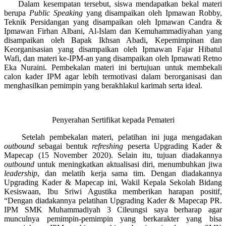
Dalam kesempatan tersebut, siswa mendapatkan bekal materi
berupa
Public Speaking
yang disampaikan oleh Ipmawan Robby,
Teknik Persidangan yang disampaikan oleh Ipmawan Candra &
Ipmawan Firhan Albani, Al-Islam dan Kemuhammadiyahan yang
disampaikan oleh Bapak Ikhsan Abadi, Kepemimpinan dan
Keorganisasian yang disampaikan oleh Ipmawan Fajar Hibatul
Wafi, dan materi ke-IPM-an yang disampaikan oleh Ipmawati Retno
Eka Nuraini. Pembekalan materi ini bertujuan untuk membekali
calon kader IPM agar lebih termotivasi dalam berorganisasi dan
menghasilkan pemimpin yang berakhlakul karimah serta ideal.
Penyerahan Sertifikat kepada Pemateri
Setelah pembekalan materi, pelatihan ini juga mengadakan
outbound
sebagai bentuk
refreshing
peserta Upgrading Kader &
Mapecap (15 November 2020). Selain itu, tujuan diadakannya
outbound
untuk meningkatkan aktualisasi diri, menumbuhkan jiwa
leadership
, dan melatih kerja sama tim. Dengan diadakannya
Upgrading Kader & Mapecap ini, Wakil Kepala Sekolah Bidang
Kesiswaan, Ibu Sriwi Agustika memberikan harapan positif,
“Dengan diadakannya pelatihan Upgrading Kader & Mapecap PR.
IPM SMK Muhammadiyah 3 Cileungsi saya berharap agar
munculnya pemimpin-pemimpin yang berkarakter yang bisa