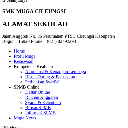
Selanjutnya
SMK
MUGA
CILEUNGSI
ALAMAT SEKOLAH
Jalan Anggrek No. 86 Perumahan PTSC Cileungsi Kabupaten
Bogor – 16820 Phone – (021) 82492293
Home
Profil Muga
Kesiswaan
Kompetensi Keahlian
Akuntansi & Keuangan Lembaga
Bisnis Daring & Pemasaran
Perbankan Syari’ah
SPMB Online
Daftar Online
Rincian Anggaran
Syarat & Ketentuan
Brosur SPMB
Informasi SPMB
Muga News
Menu