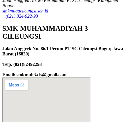
Jalan Anggrek No. 86 Perumahan PTSC-Cileungsi Kabupaten
Bogor
smkmugacileungsi.sch.id
+(021) 824-922-93
SMK MUHAMMADIYAH 3
CILEUNGSI
Jalan Anggrek No. 86/1 Perum PT SC Cileungsi Bogor, Jawa
Barat (16820)
Telp. (021)82492293
Email: smkmuh3.cls@gmail.com