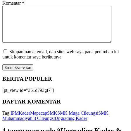
Komentar
*
Simpan nama, email, dan situs web saya pada peramban ini
untuk komentar saya berikutnya.
BERITA
POPULER
[pt_view id="351d793gf7"]
DAFTAR
KOMENTAR
Tag:
IPM
Kader
Mapecap
SMK
SMK Muga Cileungsi
SMK
Muhammadiyah 3 Cileungsi
Upgrading Kader
1 tanggapan pada “Upgrading Kader &