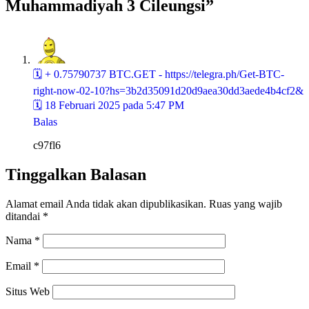
Muhammadiyah 3 Cileungsi”
🗓 + 0.75790737 BTC.GET - https://telegra.ph/Get-BTC-
right-now-02-10?hs=3b2d35091d20d9aea30dd3aede4b4cf2&
🗓
18 Februari 2025 pada 5:47 PM
Balas
c97fl6
Tinggalkan Balasan
Alamat email Anda tidak akan dipublikasikan.
Ruas yang wajib
ditandai
*
Nama
*
Email
*
Situs Web