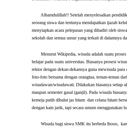
Alhamdulillah!! Setelah menyelesaikan pendidikan
seorang siswa dan tentunya mendapatkan ijazah kelul
menyiapkan acara pelepasan yang dihadiri oleh sisw
sekolah dan semua unsur yang terkait di dalamnya d
Menurut Wikipedia, wisuda adalah suatu proses p
belajar pada suatu universitas. Biasanya prosesi wi
rektor dengan dekan-dekannya guna mewisuda para ca
foto-foto bersama dengan orangtua, teman-teman da
wisudawan/wisudawati. Dilakukan biasanya setiap ak
maupun semester gasal (ganjil). Pada wisuda biasan
kemeja putih dibalut jas hitam dan celana hitam bers
dengan kain jarik, tapi secara umum menggunakan b
Wisuda bagi siswa SMK itu berbeda lhooo, karen