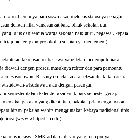
 formal tentunya para siswa akan melepas statusnya sebagai
usan dengan nilai yang sangat baik, pihak sekolah pun
a yang lulus dan semua warga sekolah baik guru, pegawai, kepala
an tetap menerapkan protokol kesehatan ya mentemen:)
elantikan kelulusan mahasiswa yang telah menempuh masa
suda diawali dengan prosesi masuknya rektor dan para pembantu
lon wisudawan. Biasanya setelah acara selesai dilakukan acara
ri wisudawan/wisudawati atau dengan pasangan
hir semester dalam kalender akademik baik semester genap
ya memakai pakaian yang ditentukan, pakaian pria menggunakan
epatu hitam, pakaian wanita menggunakan kebaya tradisional tipis
aju toga.(www.wikipedia.co.id)
a lulusan siswa SMK adalah lulusan yang mempunyai