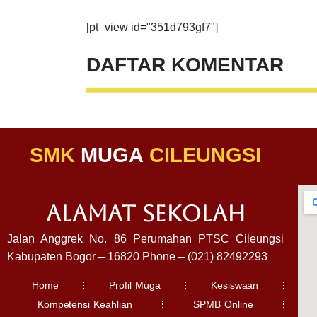
[pt_view id="351d793gf7"]
DAFTAR
KOMENTAR
SMK
MUGA
CILEUNGSI
ALAMAT SEKOLAH
Jalan Anggrek No. 86 Perumahan PTSC Cileungsi
Kabupaten Bogor – 16820 Phone – (021) 82492293
Home
Profil Muga
Kesiswaan
Kompetensi Keahlian
SPMB Online