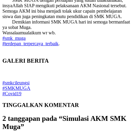
SMK MUGA dengan persiapan yang sudah dilaksanakan,
insyaAllah SIAP mengikuti pelaksanaan AKM Nasional tersebut.
Semoga AKM ini bisa menjadi tolak ukur capain pembelajaran
siswa dan juga peningkatan mutu pendidikan di SMK MUGA.
Demikian informasi SMK MUGA hari ini semoga bermanfaat
ya sobat Muga.
Wassalaamualaikum wr wb.
#smk_muga
#terdepan_terpercaya_terbaik
.
GALERI
BERITA
#smkcileungsi
#SMKMUGA
#Covid19
TINGGALKAN
KOMENTAR
2 tanggapan pada “Simulasi AKM SMK
Muga”