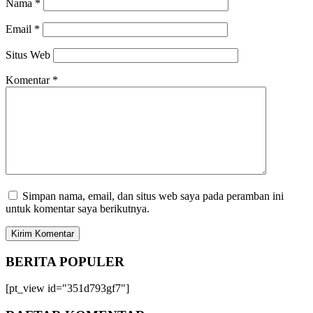
Nama
*
Email
*
Situs Web
Komentar
*
Simpan nama, email, dan situs web saya pada peramban ini
untuk komentar saya berikutnya.
BERITA
POPULER
[pt_view id="351d793gf7"]