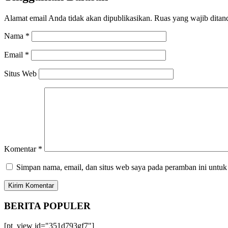
Alamat email Anda tidak akan dipublikasikan.
Ruas yang wajib ditan
Nama
*
Email
*
Situs Web
Komentar
*
Simpan nama, email, dan situs web saya pada peramban ini untuk
BERITA
POPULER
[pt_view id="351d793gf7"]