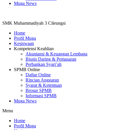
Muga News
SMK Muhammadiyah 3 Cileungsi
Home
Profil Muga
Kesiswaan
Kompetensi Keahlian
Akuntansi & Keuangan Lembaga
Bisnis Daring & Pemasaran
Perbankan Syari’ah
SPMB Online
Daftar Online
Rincian Anggaran
Syarat & Ketentuan
Brosur SPMB
Informasi SPMB
Muga News
Menu
Home
Profil Muga