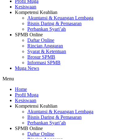
Profil Muga
Kesiswaan
Kompetensi Keahlian
Akuntansi & Keuangan Lembaga
Bisnis Daring & Pemasaran
Perbankan Syari’ah
SPMB Online
Daftar Online
Rincian Anggaran
Syarat & Ketentuan
Brosur SPMB
Informasi SPMB
Muga News
Menu
Home
Profil Muga
Kesiswaan
Kompetensi Keahlian
Akuntansi & Keuangan Lembaga
Bisnis Daring & Pemasaran
Perbankan Syari’ah
SPMB Online
Daftar Online