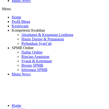
Muga News
Menu
Home
Profil Muga
Kesiswaan
Kompetensi Keahlian
Akuntansi & Keuangan Lembaga
Bisnis Daring & Pemasaran
Perbankan Syari’ah
SPMB Online
Daftar Online
Rincian Anggaran
Syarat & Ketentuan
Brosur SPMB
Informasi SPMB
Muga News
SMK Muhammadiyah 3 Cileungsi
Home