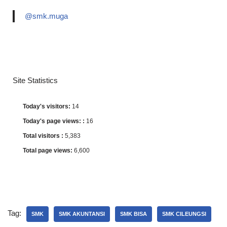
@smk.muga
Site Statistics
Today's visitors:
14
Today's page views: :
16
Total visitors :
5,383
Total page views:
6,600
Tag:
SMK
SMK AKUNTANSI
SMK BISA
SMK CILEUNGSI